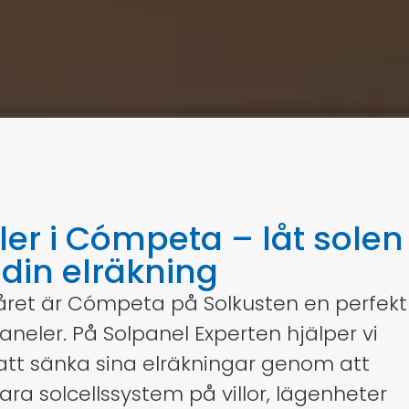
ler i Cómpeta – låt solen
 din elräkning
året är Cómpeta på Solkusten en perfekt
paneler. På Solpanel Experten hjälper vi
tt sänka sina elräkningar genom att
bara solcellssystem på villor, lägenheter