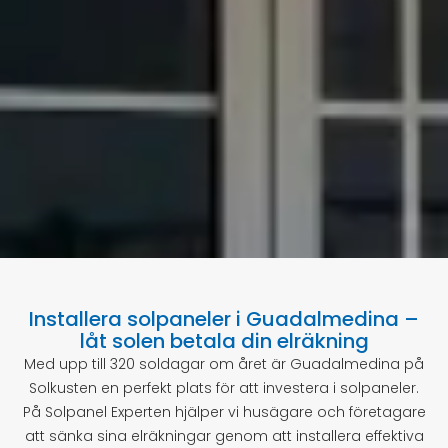
Installera solpaneler i Guadalmedina –
låt solen betala din elräkning
Med upp till 320 soldagar om året är Guadalmedina på
Solkusten en perfekt plats för att investera i solpaneler.
På Solpanel Experten hjälper vi husägare och företagare
att sänka sina elräkningar genom att installera effektiva