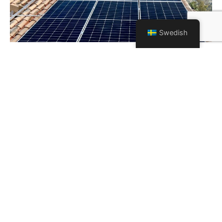
Swedish
Grön Teknik-avdrag – spara upp till 50%
Som svensk med skatteplikt i Sverige har du rätt att
använda Grön Teknik-avdraget även för din fastighet i
Spanien.
Det innebär:
15% avdrag på solcellsinstallationer (arbete och
material)
50% rabatt på installation av batterilösningar och